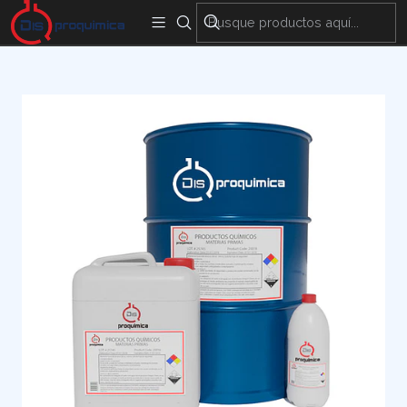
Encuentra nuestras sedes y puntos de venta
Aquí
Inicio
Materias Primas
Cosméticos
GENAMIN