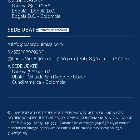
SEDE BOGOTÁ
Carrera 29 # 12-82
Bogotá - Bogotá D.C.
Bogota D.C. - Colombia
SEDE UBATÉ
PUNTO DE RECOGIDA
info@disproquimica.com
+573202029902
Lun. a Vie. 8:30 a.m. – 5:00 p.m. | Sáb. 8:30 a.m. – 12:00 m.
SEDE UBATÉ
Carrera 7 # 14 - 112
Ubaté - Villa de San Diego de Ubate
Cundinamarca - Colombia
© 2026 TODOS LOS DERECHOS RESERVADOS DISPROQUIMICA SAS.
NOTIFICACIONES JUDICIALES COLOMBIA, CUNDINAMARCA, CAJICÁ, CR
2 ESTE 6 A 55 | NIT 901403531. Canales de atención 3142656109 al correo
electrónico info@disproquimica.com o al número de WhatsApp (+57)
3142656109.