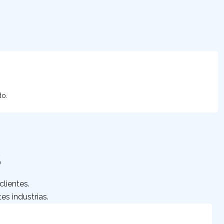
do.
S
lientes.
es industrias.