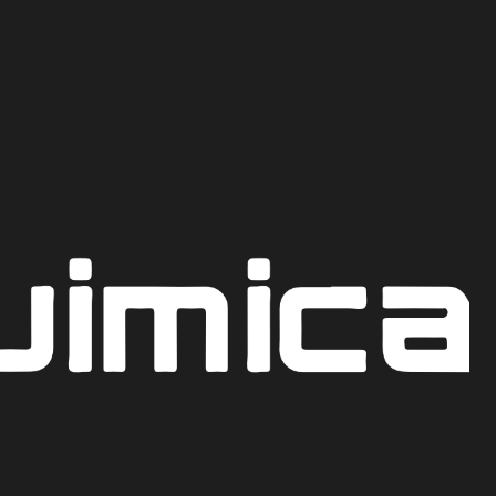
Recoge hoy mismo en nuestro punto de venta en Bogot
CO
 MANOS
ANDS
 4Kg
AR AL CARRITO
COTIZAR POR WHATSAPP
iones