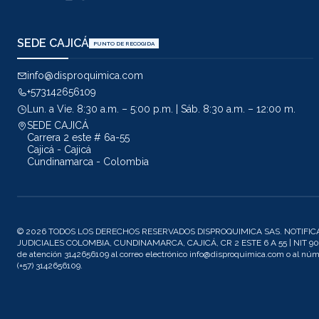
SEDE CAJICÁ
PUNTO DE RECOGIDA
info@disproquimica.com
+573142656109
Lun. a Vie. 8:30 a.m. – 5:00 p.m. | Sáb. 8:30 a.m. – 12:00 m.
SEDE CAJICÁ
Carrera 2 este # 6a-55
Cajicá - Cajicá
Cundinamarca - Colombia
© 2026 TODOS LOS DERECHOS RESERVADOS DISPROQUIMICA SAS. NOTIFIC
JUDICIALES COLOMBIA, CUNDINAMARCA, CAJICÁ, CR 2 ESTE 6 A 55 | NIT 901
de atención 3142656109 al correo electrónico info@disproquimica.com o al n
(+57) 3142656109.