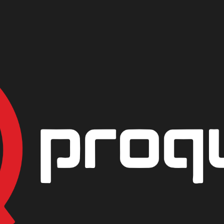
S
|
JABON DE
PROTECH
PRESENTACIÓN
GARRAFA 20Kg
GALON
AGREG
Mostrar stock de ubicac