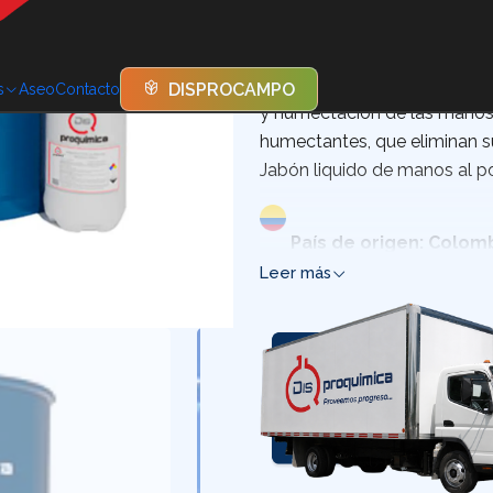
DESCRIPCIÓN
Jabón Líquido para Mano
DISPROCAMPO
s
Aseo
Contacto
y humectación de las manos,
humectantes, que eliminan s
Jabón liquido de manos al 
País de origen: Colomb
Leer más