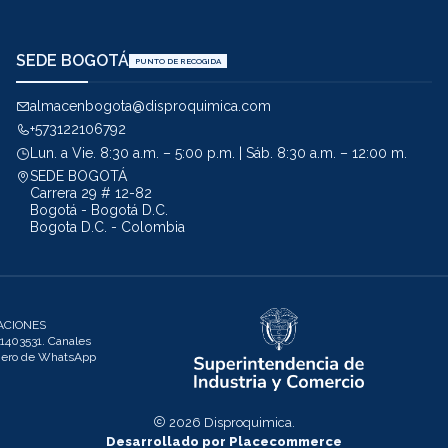
SEDE BOGOTÁ
PUNTO DE RECOGIDA
almacenbogota@disproquimica.com
+573122106792
Lun. a Vie. 8:30 a.m. – 5:00 p.m. | Sáb. 8:30 a.m. – 12:00 m.
SEDE BOGOTÁ
Carrera 29 # 12-82
Bogotá - Bogotá D.C.
Bogota D.C. - Colombia
ACIONES
403531. Canales
úmero de WhatsApp
2026 Disproquimica.
Desarrollado por Placecommerce