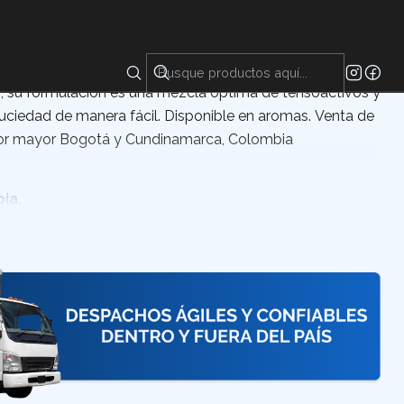
s
Protec Hands, es un producto diseñado para la limpieza
 su formulación es una mezcla óptima de tensoactivos y
uciedad de manera fácil. Disponible en aromas. Venta de
por mayor Bogotá y Cundinamarca, Colombia
ia.