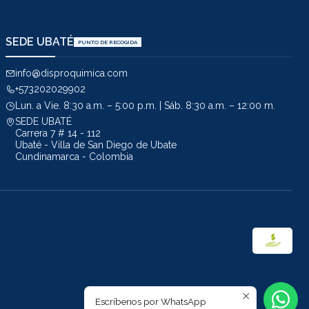
SEDE UBATÉ
PUNTO DE RECOGIDA
info@disproquimica.com
+573202029902
Lun. a Vie. 8:30 a.m. – 5:00 p.m. | Sáb. 8:30 a.m. – 12:00 m.
SEDE UBATÉ
Carrera 7 # 14 - 112
Ubaté - Villa de San Diego de Ubate
Cundinamarca - Colombia
Escríbenos por WhatsApp