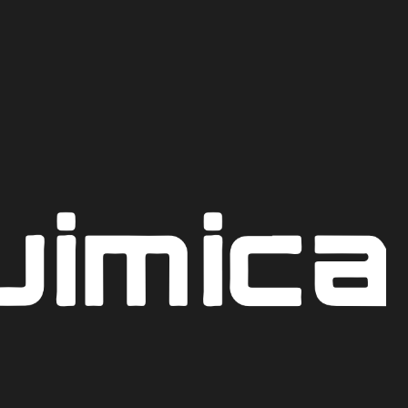
Recoge hoy mismo en nuestro punto de venta en Bogot
CO
ISTALES 99.9%
 LIBRA
AR AL CARRITO
COTIZAR POR WHATSAPP
iones