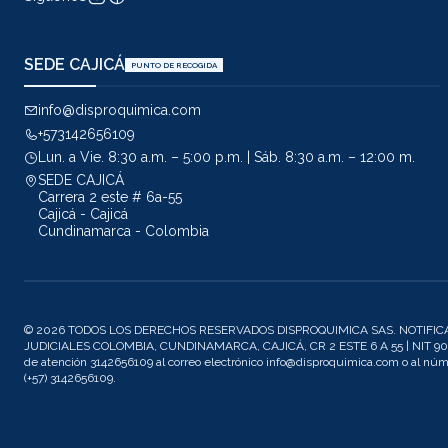
SEDE CAJICÁ
PUNTO DE RECOGIDA
info@disproquimica.com
+573142656109
Lun. a Vie. 8:30 a.m. – 5:00 p.m. | Sáb. 8:30 a.m. – 12:00 m.
SEDE CAJICÁ
Carrera 2 este # 6a-55
Cajicá - Cajicá
Cundinamarca - Colombia
© 2026 TODOS LOS DERECHOS RESERVADOS DISPROQUIMICA SAS. NOTIFIC
JUDICIALES COLOMBIA, CUNDINAMARCA, CAJICÁ, CR 2 ESTE 6 A 55 | NIT 901
de atención 3142656109 al correo electrónico info@disproquimica.com o al n
(+57) 3142656109.