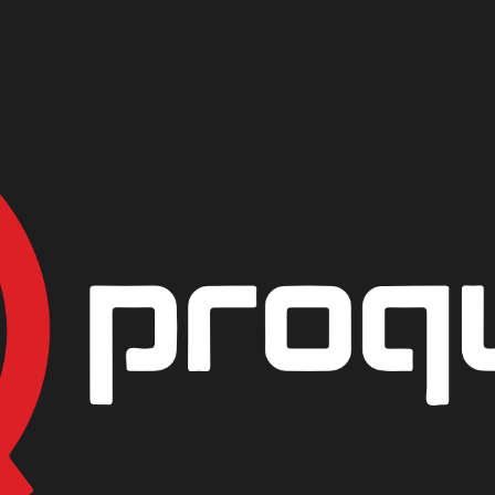
|
MENTOL CR
PRESENTACIÓN
LIBRA
KILO
MEDIA
AGREG
Mostrar stock de ubicac
DESCRIPCIÓN