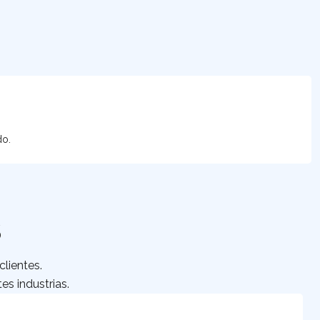
do.
S
lientes.
es industrias.