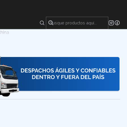
s un compuesto sólido altamente concentrado, conocido
edades refrescantes. Extraído de aceites esenciales, se
 proporcionar un efecto refrescante y aliviar la
China