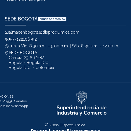
SEDE BOGOTÁ
PUNTO DE RECOGIDA
almacenbogota@disproquimica.com
+573122106792
Lun. a Vie. 8:30 a.m. – 5:00 p.m. | Sáb. 8:30 a.m. – 12:00 m.
SEDE BOGOTÁ
Carrera 29 # 12-82
Bogotá - Bogotá D.C.
Bogota D.C. - Colombia
ACIONES
403531. Canales
úmero de WhatsApp
2026 Disproquimica.
Desarrollado por Placecommerce