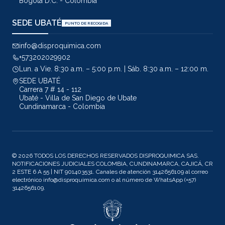
Bogota D.C. - Colombia
SEDE UBATÉ
PUNTO DE RECOGIDA
info@disproquimica.com
+573202029902
Lun. a Vie. 8:30 a.m. – 5:00 p.m. | Sáb. 8:30 a.m. – 12:00 m.
SEDE UBATÉ
Carrera 7 # 14 - 112
Ubaté - Villa de San Diego de Ubate
Cundinamarca - Colombia
© 2026 TODOS LOS DERECHOS RESERVADOS DISPROQUIMICA SAS.
NOTIFICACIONES JUDICIALES COLOMBIA, CUNDINAMARCA, CAJICÁ, CR
2 ESTE 6 A 55 | NIT 901403531. Canales de atención 3142656109 al correo
electrónico info@disproquimica.com o al número de WhatsApp (+57)
3142656109.