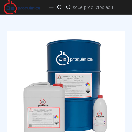
Encuentra nuestras sedes y puntos de venta
Aquí
Inicio
Materias Primas
Cosméticos
OXIDO DE AMINA