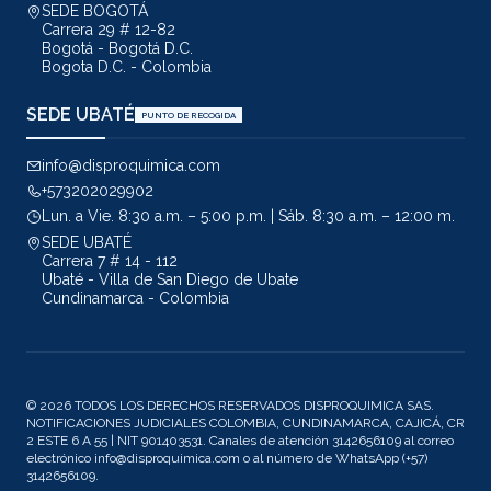
SEDE BOGOTÁ
Carrera 29 # 12-82
Bogotá - Bogotá D.C.
Bogota D.C. - Colombia
SEDE UBATÉ
PUNTO DE RECOGIDA
info@disproquimica.com
+573202029902
Lun. a Vie. 8:30 a.m. – 5:00 p.m. | Sáb. 8:30 a.m. – 12:00 m.
SEDE UBATÉ
Carrera 7 # 14 - 112
Ubaté - Villa de San Diego de Ubate
Cundinamarca - Colombia
© 2026 TODOS LOS DERECHOS RESERVADOS DISPROQUIMICA SAS.
NOTIFICACIONES JUDICIALES COLOMBIA, CUNDINAMARCA, CAJICÁ, CR
2 ESTE 6 A 55 | NIT 901403531. Canales de atención 3142656109 al correo
electrónico info@disproquimica.com o al número de WhatsApp (+57)
3142656109.