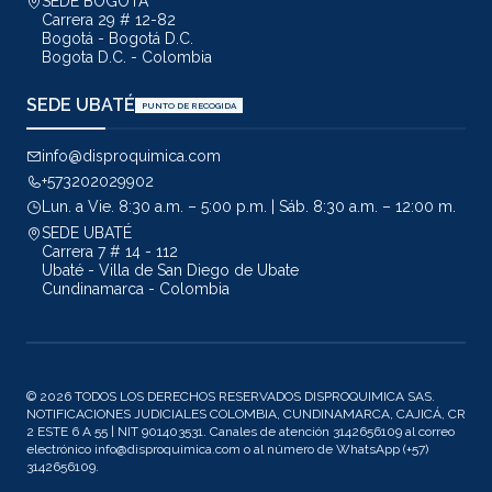
SEDE BOGOTÁ
Carrera 29 # 12-82
Bogotá - Bogotá D.C.
Bogota D.C. - Colombia
SEDE UBATÉ
PUNTO DE RECOGIDA
info@disproquimica.com
+573202029902
Lun. a Vie. 8:30 a.m. – 5:00 p.m. | Sáb. 8:30 a.m. – 12:00 m.
SEDE UBATÉ
Carrera 7 # 14 - 112
Ubaté - Villa de San Diego de Ubate
Cundinamarca - Colombia
© 2026 TODOS LOS DERECHOS RESERVADOS DISPROQUIMICA SAS.
NOTIFICACIONES JUDICIALES COLOMBIA, CUNDINAMARCA, CAJICÁ, CR
2 ESTE 6 A 55 | NIT 901403531. Canales de atención 3142656109 al correo
electrónico info@disproquimica.com o al número de WhatsApp (+57)
3142656109.