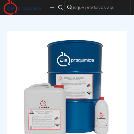
Encuentra nuestras sedes y puntos de venta
Aquí
Inicio
Materias Primas
Cosméticos
PROPILENGLICOL USP