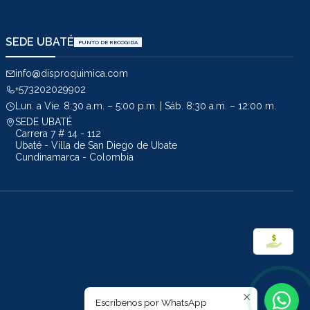
SEDE UBATÉ
PUNTO DE RECOGIDA
info@disproquimica.com
+573202029902
Lun. a Vie. 8:30 a.m. – 5:00 p.m. | Sáb. 8:30 a.m. – 12:00 m.
SEDE UBATÉ
Carrera 7 # 14 - 112
Ubaté - Villa de San Diego de Ubate
Cundinamarca - Colombia
Escríbenos por WhatsApp