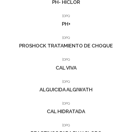
PH- HICLOR
|
DPQ
PH+
|
DPQ
PROSHOCK TRATAMIENTO DE CHOQUE
|
DPQ
CAL VIVA
|
DPQ
ALGUICIDA ALGIWATH
|
DPQ
CAL HIDRATADA
|
DPQ