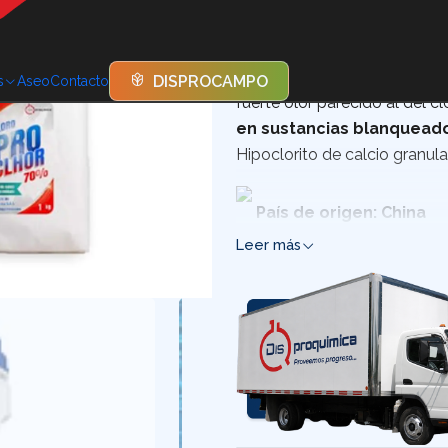
DESCRIPCIÓN
El hipoclorito de calcio se e
DISPROCAMPO
s
Aseo
Contacto
fuerte olor parecido al del cl
en sustancias blanqueado
Hipoclorito de calcio granu
País de origen: China
Leer más