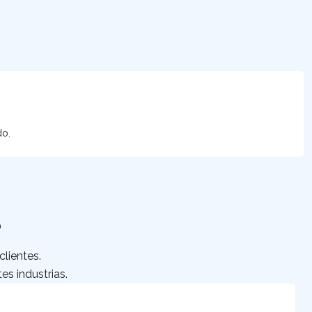
do.
S
lientes.
es industrias.