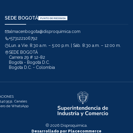
SEDE BOGOTÁ
PUNTO DE RECOGIDA
almacenbogota@disproquimica.com
+573122106792
Lun. a Vie. 8:30 a.m. – 5:00 p.m. | Sáb. 8:30 a.m. – 12:00 m.
SEDE BOGOTÁ
Carrera 29 # 12-82
Bogotá - Bogotá D.C.
Bogota D.C. - Colombia
ACIONES
403531. Canales
úmero de WhatsApp
2026 Disproquimica.
Desarrollado por Placecommerce