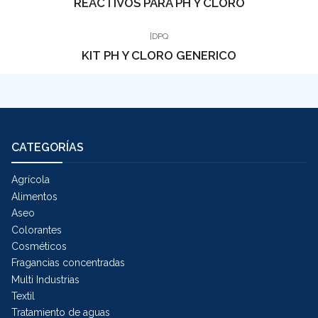
REACTIVOS PARA PH Y CLORO
|
DPQ
KIT PH Y CLORO GENERICO
CATEGORÍAS
Agrícola
Alimentos
Aseo
Colorantes
Cosméticos
Fragancias concentradas
Multi Industrias
Textil
Tratamiento de aguas