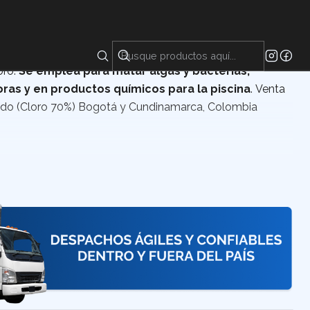
ncuentra en forma de polvo, gránulos o bolitas y tiene un
oro.
Se emplea para matar algas y bacterias,
ras y en productos químicos para la piscina
. Venta
lado (Cloro 70%) Bogotá y Cundinamarca, Colombia