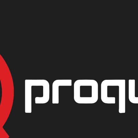
CALCIO GRANULADO (Cloro 70%)
|
HIPOCLORI
GRANULADO
PRESENTACIÓN
KILO
45 KILOS
AGREG
Mostrar stock de ubicac