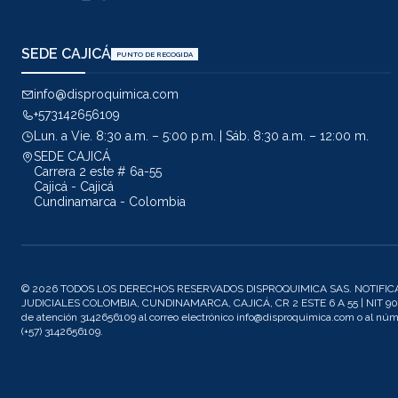
SEDE CAJICÁ
PUNTO DE RECOGIDA
info@disproquimica.com
+573142656109
Lun. a Vie. 8:30 a.m. – 5:00 p.m. | Sáb. 8:30 a.m. – 12:00 m.
SEDE CAJICÁ
Carrera 2 este # 6a-55
Cajicá - Cajicá
Cundinamarca - Colombia
© 2026 TODOS LOS DERECHOS RESERVADOS DISPROQUIMICA SAS. NOTIFIC
JUDICIALES COLOMBIA, CUNDINAMARCA, CAJICÁ, CR 2 ESTE 6 A 55 | NIT 901
de atención 3142656109 al correo electrónico info@disproquimica.com o al n
(+57) 3142656109.