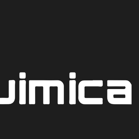
Recoge hoy mismo en nuestro punto de venta en Bogot
CO
E ALUMINIO TIPO A
AR AL CARRITO
COTIZAR POR WHATSAPP
iones