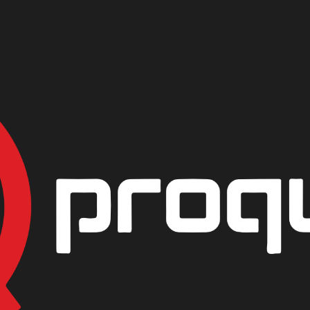
INIO TIPO A
|
SULFATO D
PRESENTACIÓN
KILO
BULTO 25KG
AGREG
Mostrar stock de ubicac
DESCRIPCIÓN