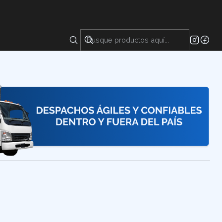
 es un sólido cristalino blanco o grisáceo que se disuelve
o una solución ácida. Se usa ampliamente en la industria
mo floculante y mordiente. País de Origen: Colombia