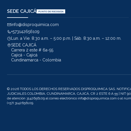
SEDE CAJICÁ
PUNTO DE RECOGIDA
info@disproquimica.com
+573142656109
Lun. a Vie. 8:30 a.m. – 5:00 p.m. | Sáb. 8:30 a.m. – 12:00 m.
SEDE CAJICÁ
Carrera 2 este # 6a-55
Cajicá - Cajicá
Cundinamarca - Colombia
© 2026 TODOS LOS DERECHOS RESERVADOS DISPROQUIMICA SAS. NOTIFIC
JUDICIALES COLOMBIA, CUNDINAMARCA, CAJICÁ, CR 2 ESTE 6 A 55 | NIT 901
de atención 3142656109 al correo electrónico info@disproquimica.com o al n
(+57) 3142656109.