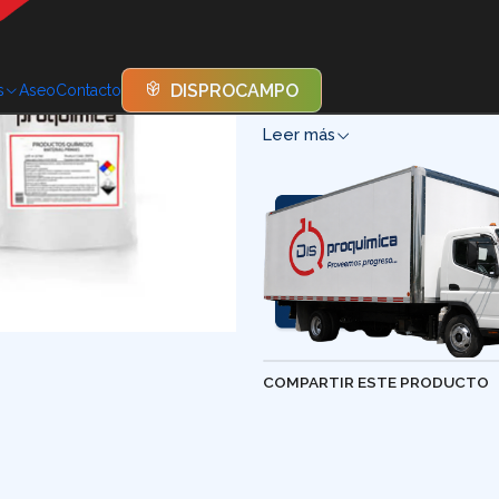
El Sulfato de Aluminio Tipo A
fácilmente en agua, generand
DISPROCAMPO
s
Aseo
Contacto
debido a sus propiedades co
Leer más
COMPARTIR ESTE PRODUCTO