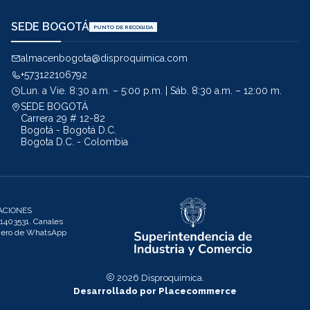
SEDE BOGOTÁ
PUNTO DE RECOGIDA
almacenbogota@disproquimica.com
+573122106792
Lun. a Vie. 8:30 a.m. – 5:00 p.m. | Sáb. 8:30 a.m. – 12:00 m.
SEDE BOGOTÁ
Carrera 29 # 12-82
Bogotá - Bogotá D.C.
Bogota D.C. - Colombia
ACIONES
403531. Canales
úmero de WhatsApp
2026 Disproquimica.
Desarrollado por Placecommerce