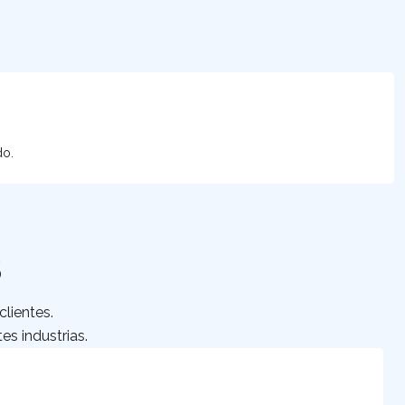
do.
S
lientes.
es industrias.