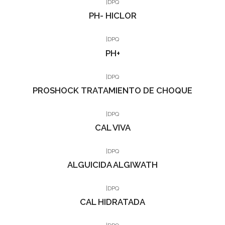
|
DPQ
PH- HICLOR
|
DPQ
PH+
|
DPQ
PROSHOCK TRATAMIENTO DE CHOQUE
|
DPQ
CAL VIVA
|
DPQ
ALGUICIDA ALGIWATH
|
DPQ
CAL HIDRATADA