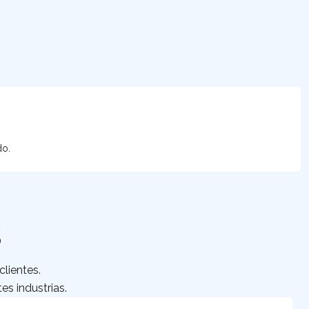
do.
S
lientes.
es industrias.