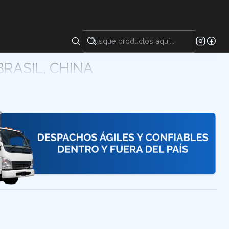
a sal sólida blanca que se utiliza principalmente como
ario en el tratamiento de aguas y aguas residuales
sfórico Cundinamarca, Colombia.
 BRASIL, CHINA