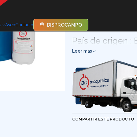
El sulfato de aluminio es un
coagulante y floculante prim
DISPROCAMPO
s
Aseo
Contacto
humanas. Venta de acido fo
País de origen :
Leer más
COMPARTIR ESTE PRODUCTO