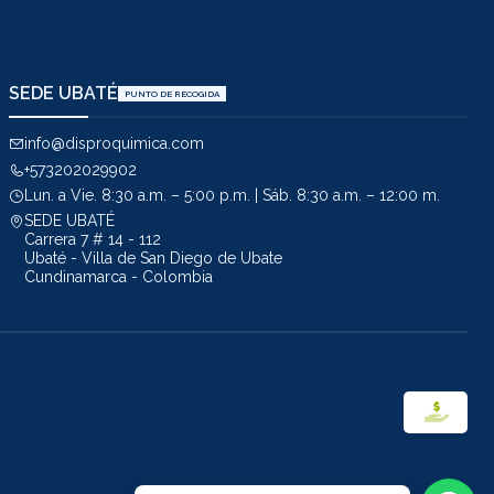
SEDE UBATÉ
PUNTO DE RECOGIDA
info@disproquimica.com
+573202029902
Lun. a Vie. 8:30 a.m. – 5:00 p.m. | Sáb. 8:30 a.m. – 12:00 m.
SEDE UBATÉ
Carrera 7 # 14 - 112
Ubaté - Villa de San Diego de Ubate
Cundinamarca - Colombia