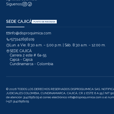
Síguenos
SEDE CAJICÁ
PUNTO DE RECOGIDA
info@disproquimica.com
+573142656109
Lun. a Vie. 8:30 a.m. – 5:00 p.m. | Sáb. 8:30 a.m. – 12:00 m.
SEDE CAJICÁ
Carrera 2 este # 6a-55
Cajicá - Cajicá
Cundinamarca - Colombia
© 2026 TODOS LOS DERECHOS RESERVADOS DISPROQUIMICA SAS. NOTIFIC
JUDICIALES COLOMBIA, CUNDINAMARCA, CAJICÁ, CR 2 ESTE 6 A 55 | NIT 901
de atención 3142656109 al correo electrónico info@disproquimica.com o al n
(+57) 3142656109.