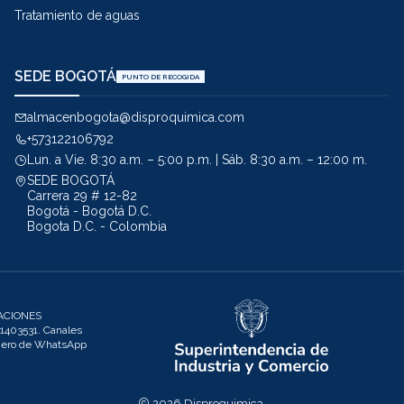
Tratamiento de aguas
SEDE BOGOTÁ
PUNTO DE RECOGIDA
almacenbogota@disproquimica.com
+573122106792
Lun. a Vie. 8:30 a.m. – 5:00 p.m. | Sáb. 8:30 a.m. – 12:00 m.
SEDE BOGOTÁ
Carrera 29 # 12-82
Bogotá - Bogotá D.C.
Bogota D.C. - Colombia
ACIONES
403531. Canales
úmero de WhatsApp
2026 Disproquimica.