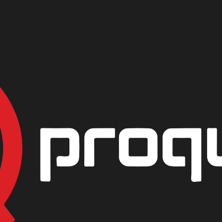
 85 %
|
ACIDO FOS
PRESENTACIÓN
1/2 Lb
GARRAFA 40 Kg
AGREG
Mostrar stock de ubicac
DESCRIPCIÓN