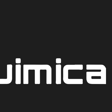
Recoge hoy mismo en nuestro punto de venta en Bogot
CO
FORICO 85 %
AR AL CARRITO
COTIZAR POR WHATSAPP
iones