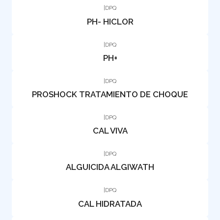
|
DPQ
PH- HICLOR
|
DPQ
PH+
|
DPQ
PROSHOCK TRATAMIENTO DE CHOQUE
|
DPQ
CAL VIVA
|
DPQ
ALGUICIDA ALGIWATH
|
DPQ
CAL HIDRATADA