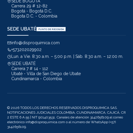
SEDE BOGOTÁ
Carrera 29 # 12-82
Bogotá - Bogotá D.C.
Bogota D.C. - Colombia
SEDE UBATÉ
PUNTO DE RECOGIDA
info@disproquimica.com
+573202029902
Lun. a Vie. 8:30 a.m. – 5:00 p.m. | Sáb. 8:30 a.m. – 12:00 m.
SEDE UBATÉ
Carrera 7 # 14 - 112
Ubaté - Villa de San Diego de Ubate
Cundinamarca - Colombia
© 2026 TODOS LOS DERECHOS RESERVADOS DISPROQUIMICA SAS.
NOTIFICACIONES JUDICIALES COLOMBIA, CUNDINAMARCA, CAJICÁ, CR
2 ESTE 6 A 55 | NIT 901403531. Canales de atención 3142656109 al correo
electrónico info@disproquimica.com o al número de WhatsApp (+57)
3142656109.