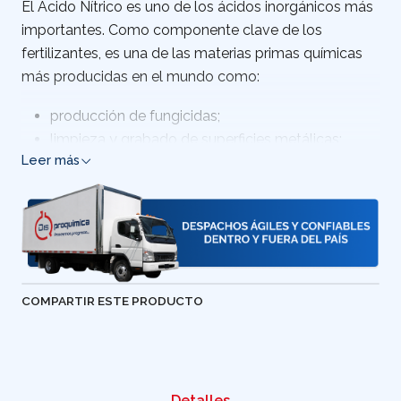
El Acido Nítrico es uno de los ácidos inorgánicos más
importantes. Como componente clave de los
fertilizantes, es una de las materias primas químicas
más producidas en el mundo como:
producción de fungicidas;
limpieza y grabado de superficies metálicas;
Leer más
refinado de metales preciosos para la industria de
la joyería;
el envejecimiento artificial de la madera para
obtener el tono deseado;
producción de productos de limpieza para el
hogar
COMPARTIR ESTE PRODUCTO
Venta de aceite de Acido nítrico Cundinamarca,
Colombia
Detalles
País de origen: Colombia.