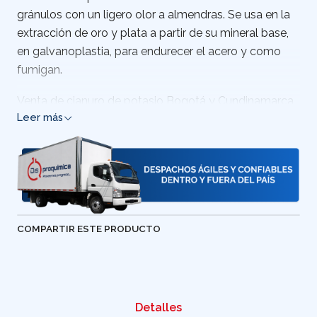
gránulos con un ligero olor a almendras. Se usa en la
extracción de oro y plata a partir de su mineral base,
en galvanoplastia, para endurecer el acero y como
fumigan.
Venta de cianuro de potasio Bogotá y Cundinamarca,
Leer más
Colombia
PAIS DE ORIGEN: CANADA
IMPORTANTE
El producto se vende únicamente a empresas: se
COMPARTIR ESTE PRODUCTO
debe adjuntar Cámara de comercio, Rut y carta
firmada por el representante legal.
Detalles