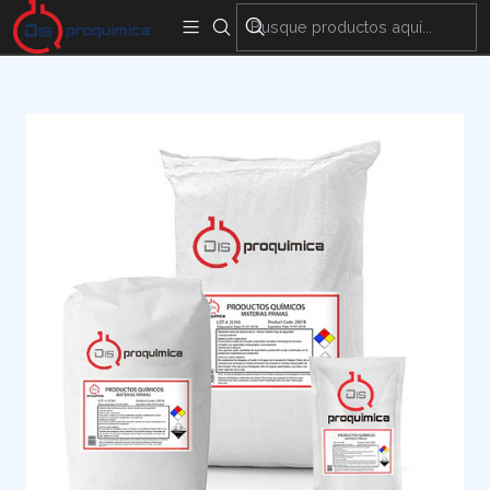
Encuentra nuestras sedes y puntos de venta
Aquí
Inicio
Materias Primas
Agrícola
CIANURO DE POTASIO