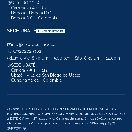
SEDE BOGOTÁ
Carrera 29 # 12-82
Bogotá - Bogotá D.C.
Bogota D.C. - Colombia
SEDE UBATÉ
PUNTO DE RECOGIDA
info@disproquimica.com
+573202029902
Lun. a Vie. 8:30 a.m. – 5:00 p.m. | Sáb. 8:30 a.m. – 12:00 m.
SEDE UBATÉ
Carrera 7 # 14 - 112
Ubaté - Villa de San Diego de Ubate
Cundinamarca - Colombia
© 2026 TODOS LOS DERECHOS RESERVADOS DISPROQUIMICA SAS.
NOTIFICACIONES JUDICIALES COLOMBIA, CUNDINAMARCA, CAJICÁ, CR
2 ESTE 6 A 55 | NIT 901403531. Canales de atención 3142656109 al correo
electrónico info@disproquimica.com o al número de WhatsApp (+57)
3142656109.