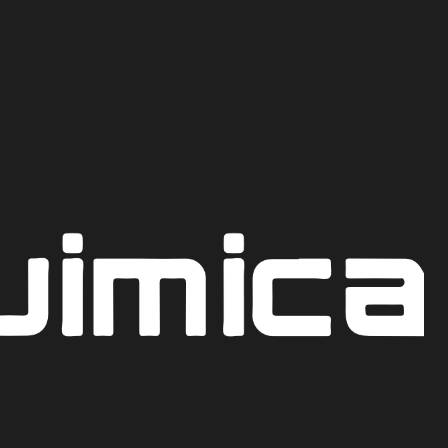
Recoge hoy mismo en nuestro punto de venta en Bogot
CO
DE METILENO 99 %
AR AL CARRITO
COTIZAR POR WHATSAPP
iones