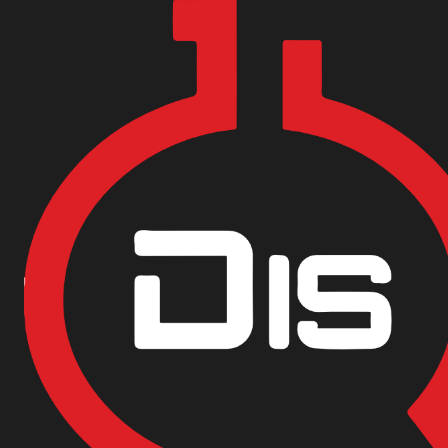
Encuentra nuestras sedes y puntos de venta
Aquí
Inicio
Materias Primas
Multi Industrias
CLORURO DE METILENO