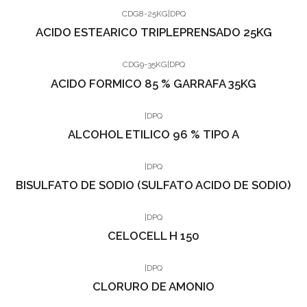
CDG8-25KG
|
DPQ
ACIDO ESTEARICO TRIPLEPRENSADO 25KG
CDG9-35KG
|
DPQ
ACIDO FORMICO 85 % GARRAFA 35KG
|
DPQ
ALCOHOL ETILICO 96 % TIPO A
|
DPQ
BISULFATO DE SODIO (SULFATO ACIDO DE SODIO)
|
DPQ
CELOCELL H 150
|
DPQ
CLORURO DE AMONIO