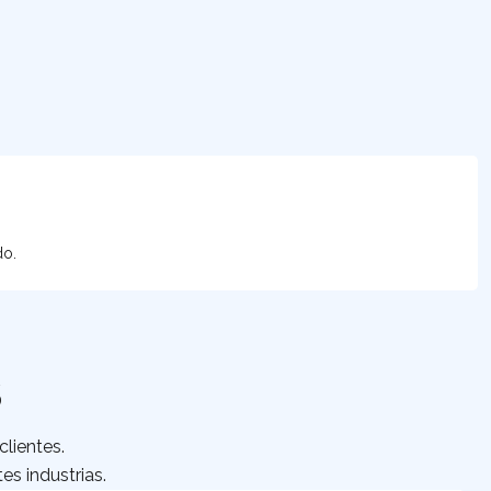
do.
S
lientes.
es industrias.