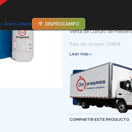
El cloruro de metileno, tamb
con un olor ligeramente dulce
DISPROCAMPO
s
Aseo
Contacto
Venta de Cloruro de metile
País de origen: CHINA.
Leer más
COMPARTIR ESTE PRODUCTO