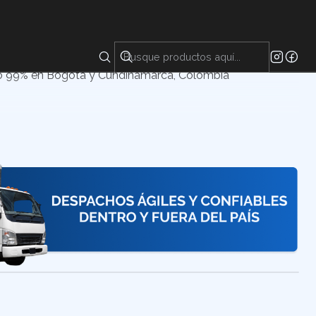
ién conocido como diclorometano, es un líquido incoloro
 que no es volátil ni inflamable.
no 99% en Bogotá y Cundinamarca, Colombia