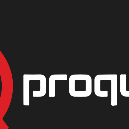
 99 %
|
CLORURO 
PRESENTACIÓN
1/2 Lb
GARRAFA 25Kg
AGREG
Mostrar stock de ubicac
DESCRIPCIÓN