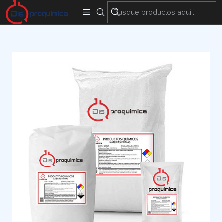
Encuentra nuestras sedes y puntos de venta
Aquí
Inicio
Materias Primas
Agrícola
FLORURO DE POTASIO