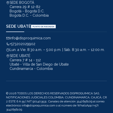
SEDE BOGOTÁ
Carrera 29 # 12-82
Bogotá - Bogotá D.C.
Bogota D.C. - Colombia
SEDE UBATÉ
PUNTO DE RECOGIDA
info@disproquimica.com
+573202029902
Lun. a Vie. 8:30 a.m. – 5:00 p.m. | Sáb. 8:30 a.m. – 12:00 m.
SEDE UBATÉ
Carrera 7 # 14 - 112
Ubaté - Villa de San Diego de Ubate
Cundinamarca - Colombia
© 2026 TODOS LOS DERECHOS RESERVADOS DISPROQUIMICA SAS.
NOTIFICACIONES JUDICIALES COLOMBIA, CUNDINAMARCA, CAJICÁ, CR
2 ESTE 6 A 55 | NIT 901403531. Canales de atención 3142656109 al correo
electrónico info@disproquimica.com o al número de WhatsApp (+57)
3142656109.