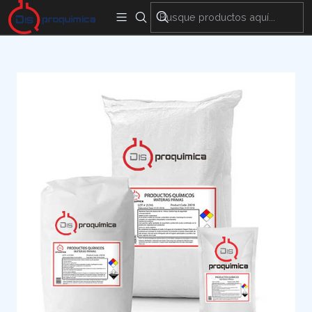
Encuentra nuestras sedes y puntos de venta
Aquí
Inicio
Materias Primas
Aseo
HIDROXIETIL CELULOSA