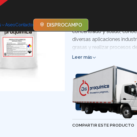
DESCRIPCIÓN
La Soda Cáustica en Escam
DISPROCAMPO
s
Aseo
Contacto
concentrado y sólido, conoci
diversas aplicaciones indust
grasas y realizar procesos de
Leer más
COMPARTIR ESTE PRODUCTO