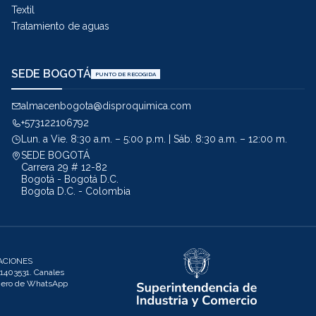
Textil
Tratamiento de aguas
SEDE BOGOTÁ
PUNTO DE RECOGIDA
almacenbogota@disproquimica.com
+573122106792
Lun. a Vie. 8:30 a.m. – 5:00 p.m. | Sáb. 8:30 a.m. – 12:00 m.
SEDE BOGOTÁ
Carrera 29 # 12-82
Bogotá - Bogotá D.C.
Bogota D.C. - Colombia
ACIONES
403531. Canales
úmero de WhatsApp