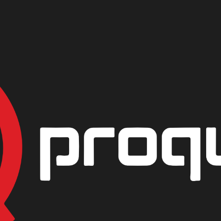
|
SODA CAU
99,95
PRESENTACIÓN
KILO
AGREG
Mostrar stock de ubicac