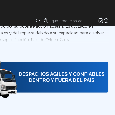
as 99,95% es un compuesto químico altamente
do por su potente acción alcalina. Es utilizado en
riales y de limpieza debido a su capacidad para disolver
 saponificación. País de Origen: China