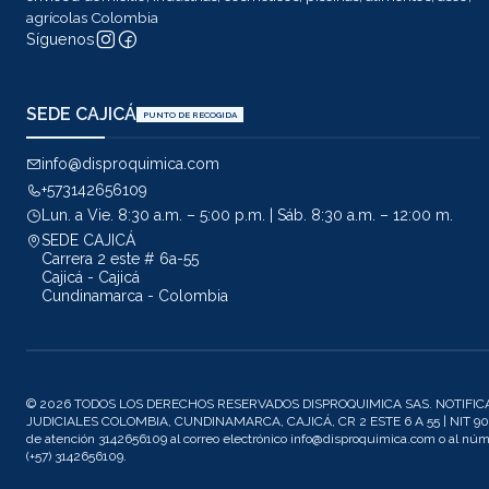
agrícolas Colombia
Síguenos
SEDE CAJICÁ
PUNTO DE RECOGIDA
info@disproquimica.com
+573142656109
Lun. a Vie. 8:30 a.m. – 5:00 p.m. | Sáb. 8:30 a.m. – 12:00 m.
SEDE CAJICÁ
Carrera 2 este # 6a-55
Cajicá - Cajicá
Cundinamarca - Colombia
© 2026 TODOS LOS DERECHOS RESERVADOS DISPROQUIMICA SAS. NOTIFIC
JUDICIALES COLOMBIA, CUNDINAMARCA, CAJICÁ, CR 2 ESTE 6 A 55 | NIT 901
de atención 3142656109 al correo electrónico info@disproquimica.com o al n
(+57) 3142656109.