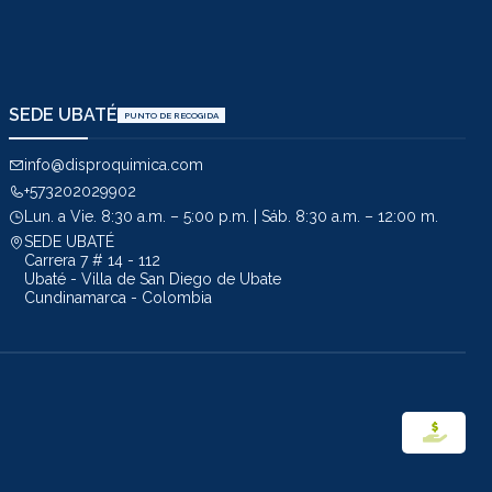
SEDE UBATÉ
PUNTO DE RECOGIDA
info@disproquimica.com
+573202029902
Lun. a Vie. 8:30 a.m. – 5:00 p.m. | Sáb. 8:30 a.m. – 12:00 m.
SEDE UBATÉ
Carrera 7 # 14 - 112
Ubaté - Villa de San Diego de Ubate
Cundinamarca - Colombia