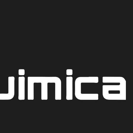
Recoge hoy mismo en nuestro punto de venta en Bogot
CO
STICA EN ESCAMAS
AR AL CARRITO
COTIZAR POR WHATSAPP
iones