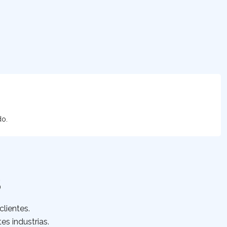
do.
S
lientes.
es industrias.