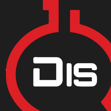
Encuentra nuestras sedes y puntos de venta
Aquí
Inicio
Materias Primas
Alimentos
MEGADUL 300