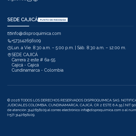
SEDE CAJICÁ
PUNTO DE RECOGIDA
info@disproquimica.com
+573142656109
Lun. a Vie. 8:30 a.m. – 5:00 p.m. | Sáb. 8:30 a.m. – 12:00 m.
SEDE CAJICÁ
Carrera 2 este # 6a-55
Cajicá - Cajicá
Cundinamarca - Colombia
© 2026 TODOS LOS DERECHOS RESERVADOS DISPROQUIMICA SAS. NOTIFIC
JUDICIALES COLOMBIA, CUNDINAMARCA, CAJICÁ, CR 2 ESTE 6 A 55 | NIT 901
de atención 3142656109 al correo electrónico info@disproquimica.com o al n
(+57) 3142656109.