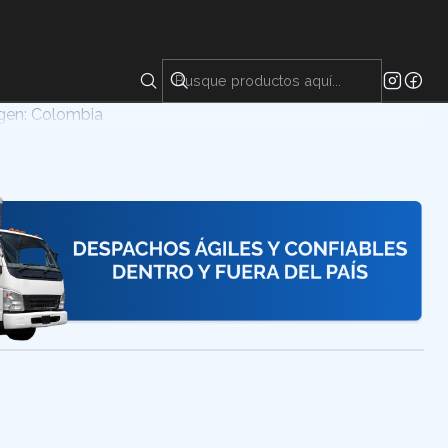
químico utilizado principalmente como edulcorante y
rsas aplicaciones industriales y alimentarias. Se presenta
 y es conocido por su alta capacidad de endulzar con una
igen: Colombia