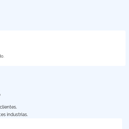
do.
S
lientes.
es industrias.