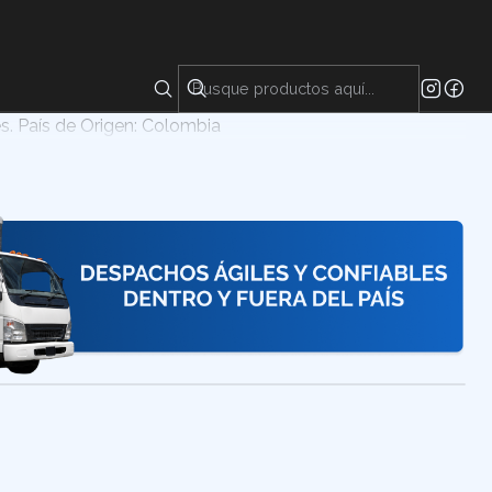
 50% es una solución altamente concentrada de hidróxido
or su potente capacidad alcalina y corrosiva. Es
ndustria química y de limpieza por su eficacia en la
es. País de Origen: Colombia