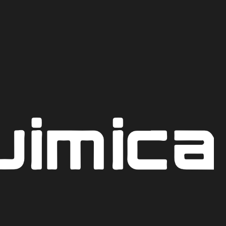
Recoge hoy mismo en nuestro punto de venta en Bogot
CO
TICA LIQUIDA 50%
25Kg
AR AL CARRITO
COTIZAR POR WHATSAPP
iones