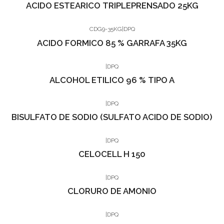
ACIDO ESTEARICO TRIPLEPRENSADO 25KG
CDG9-35KG
|
DPQ
ACIDO FORMICO 85 % GARRAFA 35KG
|
DPQ
ALCOHOL ETILICO 96 % TIPO A
|
DPQ
BISULFATO DE SODIO (SULFATO ACIDO DE SODIO)
|
DPQ
CELOCELL H 150
|
DPQ
CLORURO DE AMONIO
|
DPQ