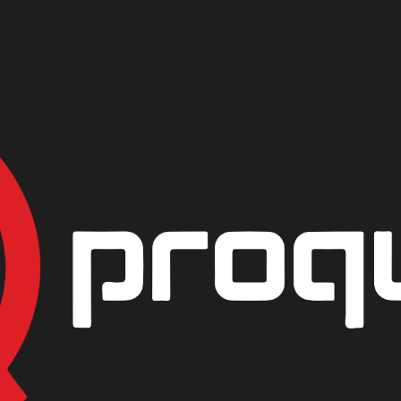
DA 50%
|
SODA CAUS
PRESENTACIÓN
GALON 5KG
GARRAFA 
AGREG
Mostrar stock de ubicac
DESCRIPCIÓN