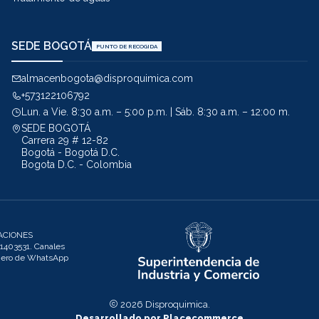
SEDE BOGOTÁ
PUNTO DE RECOGIDA
almacenbogota@disproquimica.com
+573122106792
Lun. a Vie. 8:30 a.m. – 5:00 p.m. | Sáb. 8:30 a.m. – 12:00 m.
SEDE BOGOTÁ
Carrera 29 # 12-82
Bogotá - Bogotá D.C.
Bogota D.C. - Colombia
ACIONES
403531. Canales
úmero de WhatsApp
2026 Disproquimica.
Desarrollado por Placecommerce