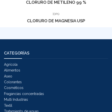
CLORURO DE METILENO 99 %
|
DPQ
CLORURO DE MAGNESIA USP
CATEGORÍAS
Agrícola
Alimentos
Aseo
Colorantes
Cosméticos
Fragancias concentradas
Multi Industrias
Textil
Tratamiento de aguas