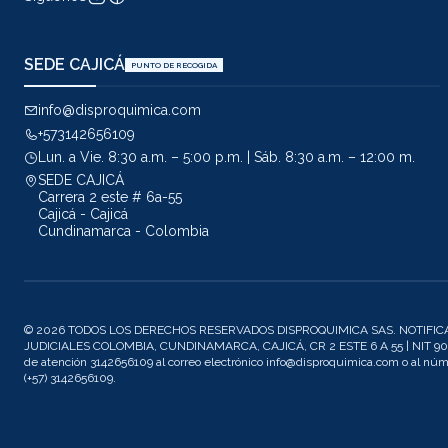
SEDE CAJICÁ
PUNTO DE RECOGIDA
info@disproquimica.com
+573142656109
Lun. a Vie. 8:30 a.m. – 5:00 p.m. | Sáb. 8:30 a.m. – 12:00 m.
SEDE CAJICÁ
Carrera 2 este # 6a-55
Cajicá - Cajicá
Cundinamarca - Colombia
© 2026 TODOS LOS DERECHOS RESERVADOS DISPROQUIMICA SAS. NOTIFIC
JUDICIALES COLOMBIA, CUNDINAMARCA, CAJICÁ, CR 2 ESTE 6 A 55 | NIT 901
de atención 3142656109 al correo electrónico info@disproquimica.com o al n
(+57) 3142656109.