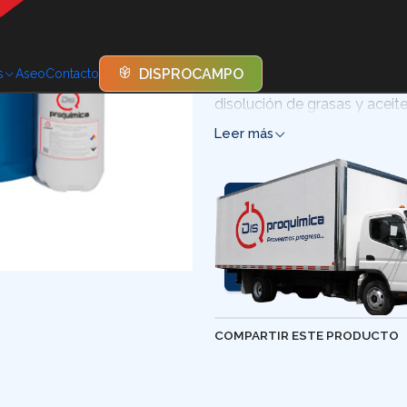
La Soda Cáustica Líquida al
de sodio en agua, conocida p
DISPROCAMPO
s
Aseo
Contacto
ampliamente utilizada en la i
disolución de grasas y aceit
Leer más
COMPARTIR ESTE PRODUCTO