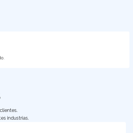
do.
S
lientes.
es industrias.