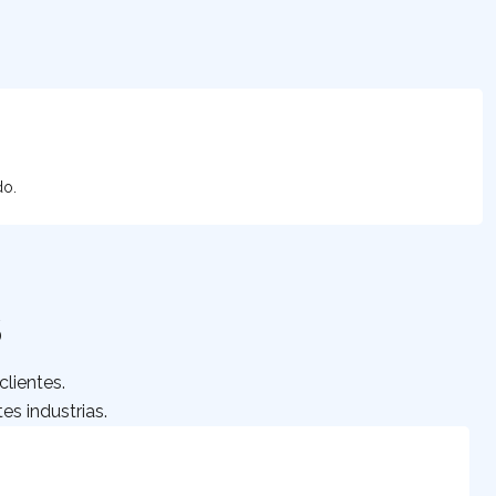
do.
S
lientes.
es industrias.