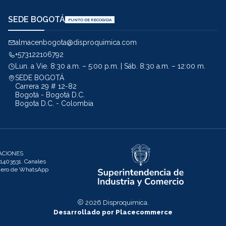
SEDE BOGOTÁ
PUNTO DE RECOGIDA
almacenbogota@disproquimica.com
+573122106792
Lun. a Vie. 8:30 a.m. – 5:00 p.m. | Sáb. 8:30 a.m. – 12:00 m.
SEDE BOGOTÁ
Carrera 29 # 12-82
Bogotá - Bogotá D.C.
Bogota D.C. - Colombia
ACIONES
403531. Canales
úmero de WhatsApp
2026 Disproquimica.
Desarrollado por Placecommerce