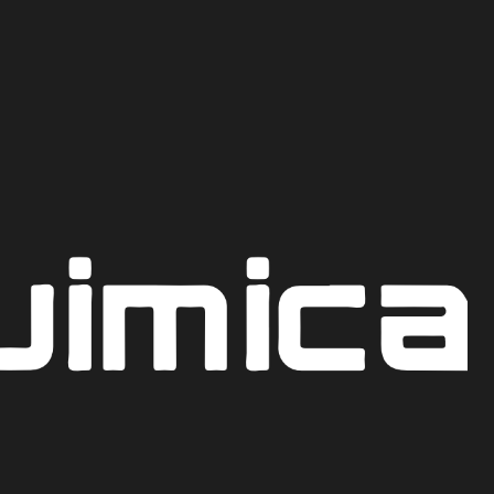
Recoge hoy mismo en nuestro punto de venta en Bogot
CO
TILADA
g
AR AL CARRITO
COTIZAR POR WHATSAPP
iones