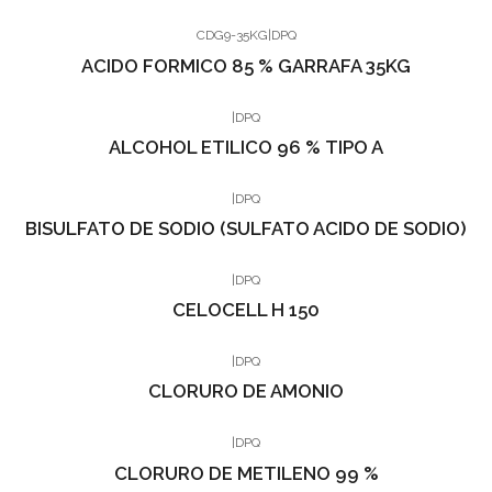
CDG9-35KG
|
DPQ
ACIDO FORMICO 85 % GARRAFA 35KG
|
DPQ
ALCOHOL ETILICO 96 % TIPO A
|
DPQ
BISULFATO DE SODIO (SULFATO ACIDO DE SODIO)
|
DPQ
CELOCELL H 150
|
DPQ
CLORURO DE AMONIO
|
DPQ
CLORURO DE METILENO 99 %