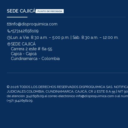
SEDE CAJICÁ
PUNTO DE RECOGIDA
info@disproquimica.com
+573142656109
Lun. a Vie. 8:30 a.m. – 5:00 p.m. | Sáb. 8:30 a.m. – 12:00 m.
SEDE CAJICÁ
Carrera 2 este # 6a-55
Cajicá - Cajicá
Cundinamarca - Colombia
© 2026 TODOS LOS DERECHOS RESERVADOS DISPROQUIMICA SAS. NOTIFIC
JUDICIALES COLOMBIA, CUNDINAMARCA, CAJICÁ, CR 2 ESTE 6 A 55 | NIT 901
de atención 3142656109 al correo electrónico info@disproquimica.com o al n
(+57) 3142656109.