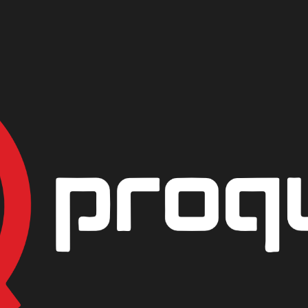
|
AGUA DES
PRESENTACIÓN
GALON
GARRAFA 20K
AGREG
Mostrar stock de ubicac
DESCRIPCIÓN