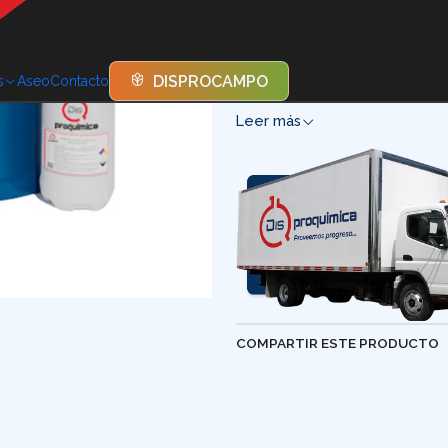
El Agua Destilada es agua pu
sales, minerales y otras impu
DISPROCAMPO
s
Aseo
Contacto
requieren agua libre de cont
Leer más
COMPARTIR ESTE PRODUCTO