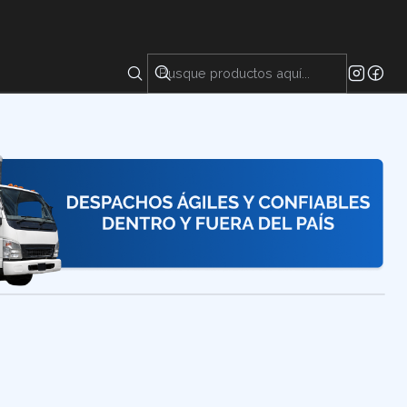
rificada mediante destilación, un proceso que elimina
rezas. Su alta pureza la hace ideal para aplicaciones que
aminantes. País de Origen: Colombia