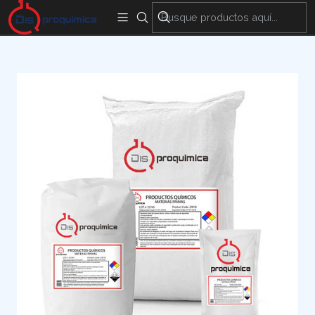
Encuentra nuestras sedes y puntos de venta
Aquí
Inicio
Materias Primas
Agrícola
AZUFRE EN POLVO