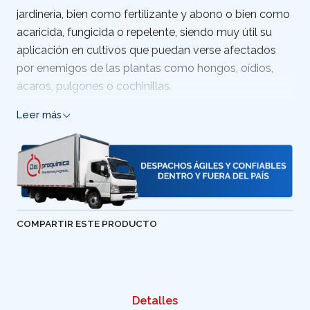
jardinería, bien como fertilizante y abono o bien como
acaricida, fungicida o repelente, siendo muy útil su
aplicación en cultivos que puedan verse afectados
por enemigos de las plantas como hongos, oídios,
ácaros, pulgones o cochinillas.
Leer más
Venta de aceite de Azufre en polvo Bogotá y
Cundinamarca, Colombia
País de origen: Colombia.
COMPARTIR ESTE PRODUCTO
Detalles