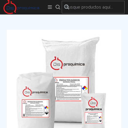
Encuentra nuestras sedes y puntos de venta
Aquí
Inicio
Materias Primas
Agrícola
YODURO DE POTASIO