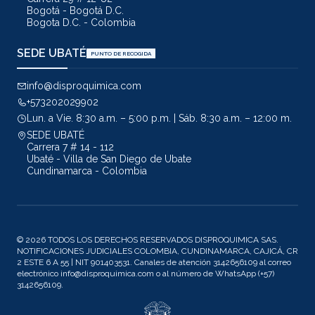
Bogotá - Bogotá D.C.
Bogota D.C. - Colombia
SEDE UBATÉ
PUNTO DE RECOGIDA
info@disproquimica.com
+573202029902
Lun. a Vie. 8:30 a.m. – 5:00 p.m. | Sáb. 8:30 a.m. – 12:00 m.
SEDE UBATÉ
Carrera 7 # 14 - 112
Ubaté - Villa de San Diego de Ubate
Cundinamarca - Colombia
© 2026 TODOS LOS DERECHOS RESERVADOS DISPROQUIMICA SAS.
NOTIFICACIONES JUDICIALES COLOMBIA, CUNDINAMARCA, CAJICÁ, CR
2 ESTE 6 A 55 | NIT 901403531. Canales de atención 3142656109 al correo
electrónico info@disproquimica.com o al número de WhatsApp (+57)
3142656109.